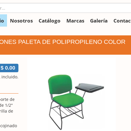
io
Nosotros
Catálogo
Marcas
Galería
Contac
CIONES PALETA DE POLIPROPILENO COLOR
$ 0.00
 incluido.
porte de
de 1/2"
illa de
acojinado