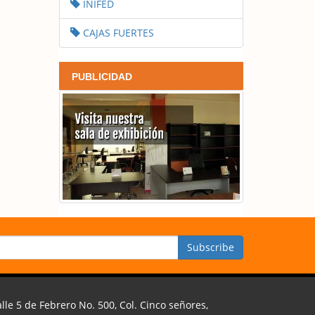
INIFED
CAJAS FUERTES
PUBLICIDAD
lle 5 de Febrero No. 500, Col. Cinco señores,